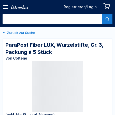
Zurück zu den Produktdetails
ParaPost Fiber LUX,
Registrieren/Login
Wurzelstifte, Gr. 3, Packung
Von Coltene
à 5 Stück
Zurück zur Suche
ParaPost Fiber LUX, Wurzelstifte, Gr. 3,
Packung à 5 Stück
Von Coltene
(exkl. MwSt., zzgl. Versand)