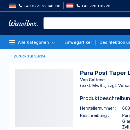
+49 6221 52048030
+43 720 116226
Para Post Taper Lux, Wurzelstift
Stück
Von Coltene
Alle Kategorien
Einwegartikel
Desinfektion u
Zurück zur Suche
Para Post Taper L
Von Coltene
(exkl. MwSt., zzgl. Versa
Produktbeschreibu
Herstellernummer :
600
Beschreibung :
Par
Gla
Zyl