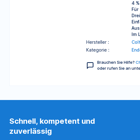
4 % 
Für
Dre
Ein
Aus
Im 
Hersteller :
Col
Kategorie :
End
Brauchen Sie Hilfe?
Ch
oder rufen Sie an unt
Schnell, kompetent und
zuverlässig