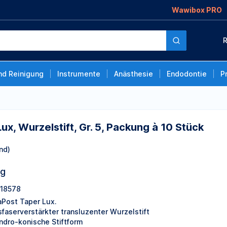
Wawibox PRO
, Gr. 5, Packung à 10
R
nd Reinigung
Instrumente
Anästhesie
Endodontie
P
ux, Wurzelstift, Gr. 5, Packung à 10 Stück
nd)
ng
18578
aPost Taper Lux.
sfaserverstärkter transluzenter Wurzelstift
indro-konische Stiftform