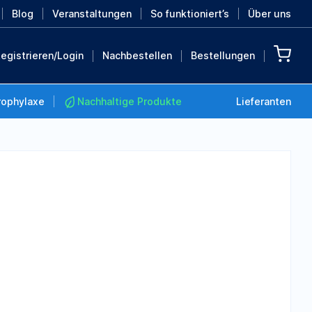
Blog
Veranstaltungen
So funktioniert’s
Über uns
egistrieren/Login
Nachbestellen
Bestellungen
rophylaxe
Nachhaltige Produkte
Lieferanten
Nachhaltige Produkte
Retten Sie die Erde mit
diesen nachhaltigen
Produkten
MEHR ENTDECKEN