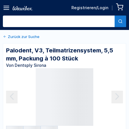
Zurück zu den Produktdetails
Palodent, V3,
Registrieren/Login
Teilmatrizensystem, 5,5
Von Dentsply Sirona
mm, Packung à 100 Stück
Zurück zur Suche
Palodent, V3, Teilmatrizensystem, 5,5
mm, Packung à 100 Stück
Von Dentsply Sirona