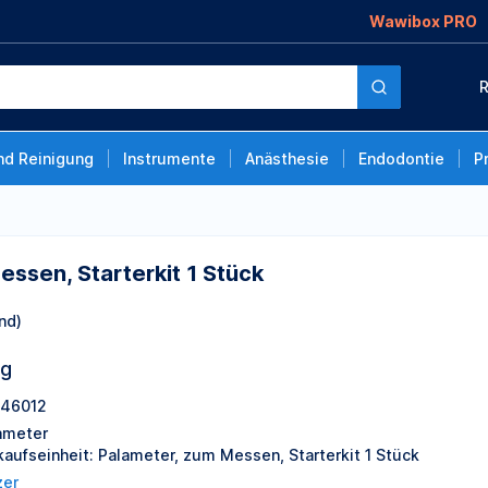
Wawibox PRO
it 1 Stück
R
nd Reinigung
Instrumente
Anästhesie
Endodontie
P
ssen, Starterkit 1 Stück
nd)
ng
46012
ameter
kaufseinheit: Palameter, zum Messen, Starterkit 1 Stück
zer