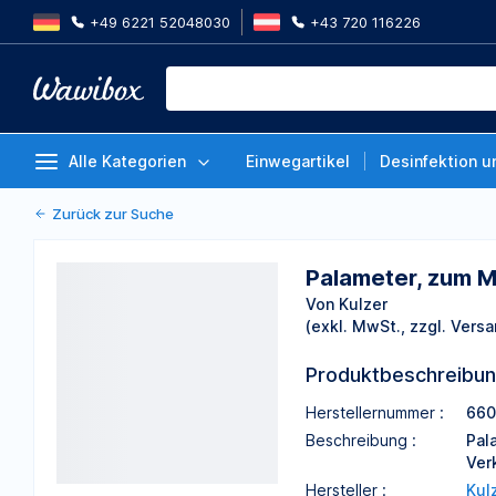
+49 6221 52048030
+43 720 116226
Palameter, zum Messen, Starterk
Von Kulzer
Alle Kategorien
Einwegartikel
Desinfektion u
Zurück zur Suche
Palameter, zum Me
Von Kulzer
(exkl. MwSt., zzgl. Versa
Produktbeschreibu
Herstellernummer :
660
Beschreibung :
Pal
Ver
Hersteller :
Kul