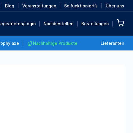
Blog
Veranstaltungen
So funktioniert’s
Über uns
egistrieren/Login
Nachbestellen
Bestellungen
rophylaxe
Nachhaltige Produkte
Lieferanten
Nachhaltige Produkte
Retten Sie die Erde mit
diesen nachhaltigen
Produkten
MEHR ENTDECKEN