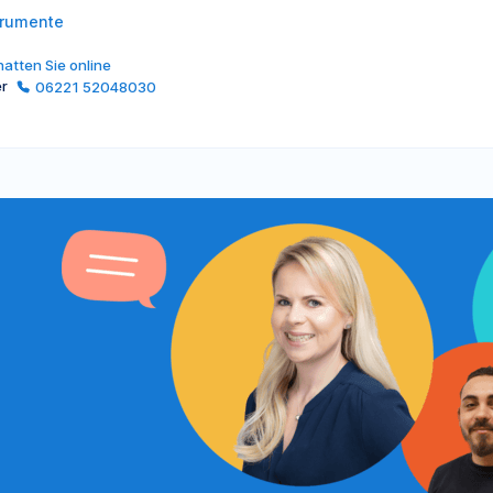
trumente
atten Sie online
er
06221 52048030