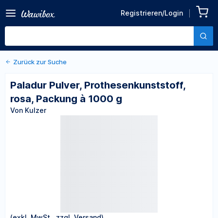
Zurück zu den Produktdetails
Paladur Pulver,
Registrieren/Login
Prothesenkunststoff, rosa,
Von Kulzer
Packung à 1000 g
Zurück zur Suche
Paladur Pulver, Prothesenkunststoff,
rosa, Packung à 1000 g
Von Kulzer
(exkl. MwSt., zzgl. Versand)