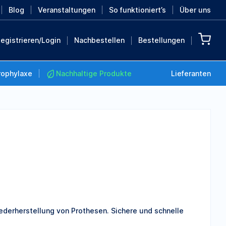
Blog
Veranstaltungen
So funktioniert’s
Über uns
egistrieren/Login
Nachbestellen
Bestellungen
rophylaxe
Nachhaltige Produkte
Lieferanten
Nachhaltige Produkte
Retten Sie die Erde mit
diesen nachhaltigen
Produkten
MEHR ENTDECKEN
ederherstellung von Prothesen. Sichere und schnelle