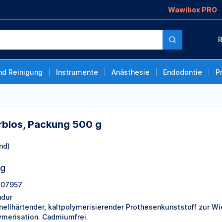
Wawibox PRO
 500 g
R
nd Reinigung
Instrumente
Anästhesie
Endodontie
P
arblos, Packung 500 g
nd)
ng
07957
adur
nellhärtender, kaltpolymerisierender Prothesenkunststoff zur Wi
ymerisation. Cadmiumfrei.