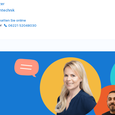
zer
ntechnik
atten Sie online
er
06221 52048030