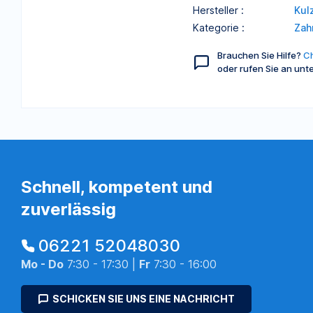
Hersteller :
Kul
Kategorie :
Zah
Brauchen Sie Hilfe?
Ch
oder rufen Sie an unt
Schnell, kompetent und
zuverlässig
06221 52048030
Mo - Do
7:30 - 17:30 |
Fr
7:30 - 16:00
SCHICKEN SIE UNS EINE NACHRICHT