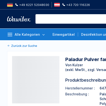
+49 6221 52048030
+43 720 116226
Paladur Pulver farblos, Packung
Von Kulzer
Alle Kategorien
Einwegartikel
Desinfektion u
Zurück zur Suche
Paladur Pulver f
Von Kulzer
(exkl. MwSt., zzgl. Versa
Produktbeschreibu
Herstellernummer :
647
Beschreibung :
Pal
Sch
Pol