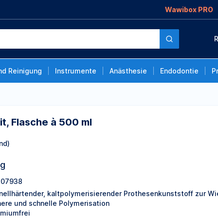
Wawibox PRO
00 ml
R
nd Reinigung
Instrumente
Anästhesie
Endodontie
P
it, Flasche à 500 ml
nd)
ng
707938
nellhärtender, kaltpolymerisierender Prothesenkunststoff zur W
here und schnelle Polymerisation
miumfrei