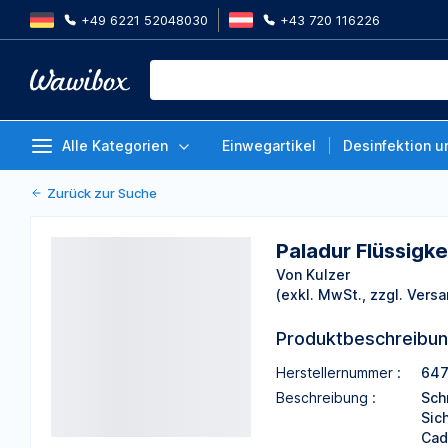
+49 6221 52048030
+43 720 116226
Paladur Flüssigkeit, Flasche à 5
Von Kulzer
Alle Kategorien
Einwegartikel
Desinfektion u
Zurück zur Suche
Paladur Flüssigke
Von Kulzer
(exkl. MwSt., zzgl. Versa
Produktbeschreibu
Herstellernummer :
64
Beschreibung :
Sch
Sic
Cad