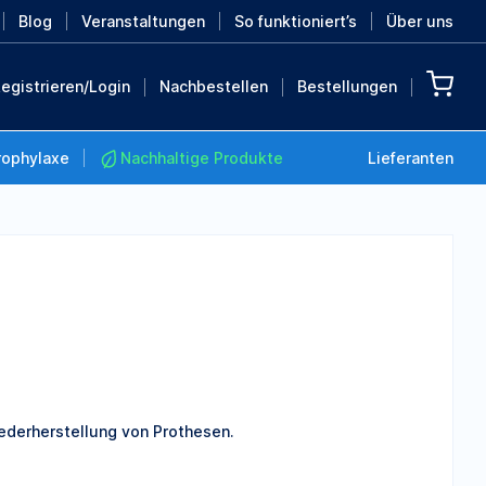
Blog
Veranstaltungen
So funktioniert’s
Über uns
egistrieren/Login
Nachbestellen
Bestellungen
rophylaxe
Nachhaltige Produkte
Lieferanten
Nachhaltige Produkte
Retten Sie die Erde mit
diesen nachhaltigen
Produkten
MEHR ENTDECKEN
iederherstellung von Prothesen.