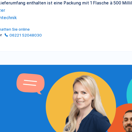
Lieferumfang enthalten ist eine Packung mit 1 Flasche à 500 Millili
zer
ntechnik
atten Sie online
er
06221 52048030