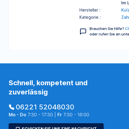
Im 
Hersteller :
Kul
Kategorie :
Zah
Brauchen Sie Hilfe?
Ch
oder rufen Sie an unt
Schnell, kompetent und
zuverlässig
06221 52048030
Mo - Do
7:30 - 17:30 |
Fr
7:30 - 16:00
SCHICKEN SIE UNS EINE NACHRICHT