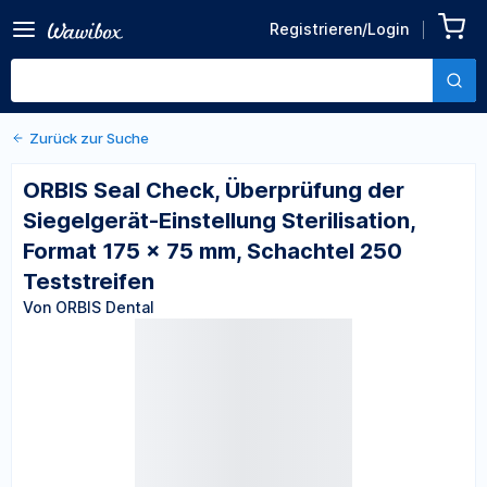
Zurück zu den Produktdetails
ORBIS Seal Check,
Registrieren/Login
Überprüfung der
Von ORBIS Dental
Siegelgerät-Einstellung
Sterilisation, Format 175 x
75 mm, Schachtel 250
Teststreifen
Zurück zur Suche
ORBIS Seal Check, Überprüfung der
Siegelgerät-Einstellung Sterilisation,
Format 175 x 75 mm, Schachtel 250
Teststreifen
Von ORBIS Dental