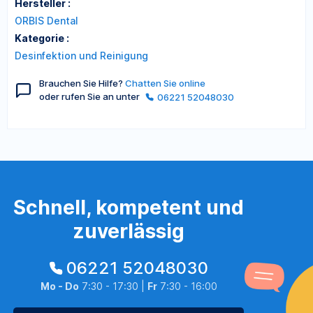
Hersteller :
ORBIS Dental
Kategorie :
Desinfektion und Reinigung
Brauchen Sie Hilfe?
Chatten Sie online
oder rufen Sie an unter
06221 52048030
Schnell, kompetent und
zuverlässig
06221 52048030
Mo - Do
7:30 - 17:30 |
Fr
7:30 - 16:00