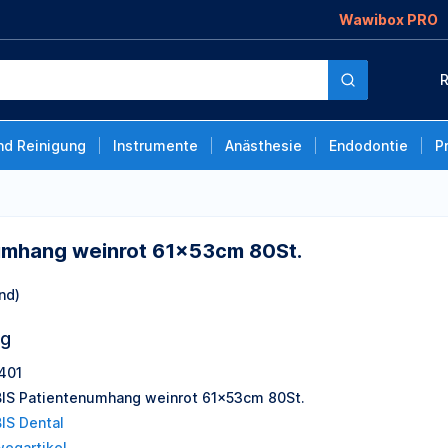
Wawibox PRO
t 61x53cm 80St.
R
nd Reinigung
Instrumente
Anästhesie
Endodontie
P
umhang weinrot 61x53cm 80St.
nd)
ng
401
IS Patientenumhang weinrot 61x53cm 80St.
IS Dental
wegartikel