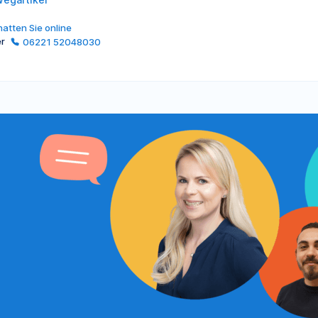
atten Sie online
er
06221 52048030