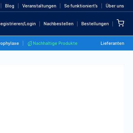
Blog
Veranstaltungen
So funktioniert’s
Über uns
egistrieren/Login
Nachbestellen
Bestellungen
rophylaxe
Nachhaltige Produkte
Lieferanten
Nachhaltige Produkte
Retten Sie die Erde mit
diesen nachhaltigen
Produkten
MEHR ENTDECKEN