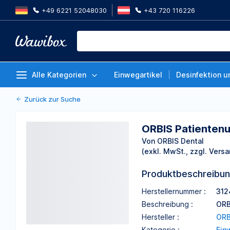
+49 6221 52048030
+43 720 116226
ORBIS Patientenumhang weinro
Von ORBIS Dental
Alle Kategorien
Einwegartikel
Desinfektion u
Zurück zur Suche
ORBIS Patienten
Von ORBIS Dental
(exkl. MwSt., zzgl. Versa
Produktbeschreibu
Herstellernummer :
312
Beschreibung :
ORB
Hersteller :
ORB
Kategorie :
Ein