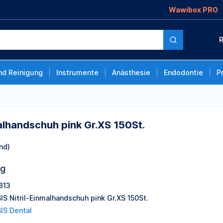
Wawibox PRO
nk Gr.XS 150St.
R
nd Reinigung
Instrumente
Anästhesie
Endodontie
P
alhandschuh pink Gr.XS 150St.
nd)
ng
813
IS Nitril-Einmalhandschuh pink Gr.XS 150St.
IS Dental