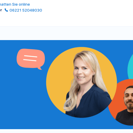
atten Sie online
er
06221 52048030