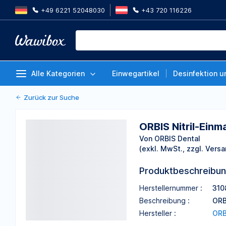
+49 6221 52048030
+43 720 116226
ORBIS Nitril-Einmalhandschuh pi
Von ORBIS Dental
Alle Kategorien
Einwegartikel
Desinfektion u
Zurück zur Suche
ORBIS Nitril-Einm
Von ORBIS Dental
(exkl. MwSt., zzgl. Versa
Produktbeschreibu
Herstellernummer :
310
Beschreibung :
ORB
Hersteller :
ORB