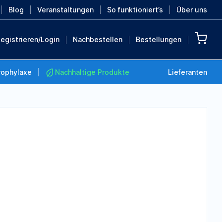
Blog
Veranstaltungen
So funktioniert’s
Über uns
egistrieren/Login
Nachbestellen
Bestellungen
rophylaxe
Nachhaltige Produkte
Lieferanten
Nachhaltige Produkte
Retten Sie die Erde mit
diesen nachhaltigen
Produkten
MEHR ENTDECKEN