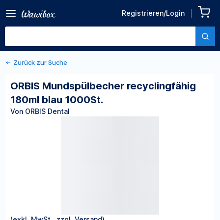
Zurück zu den Produktdetails
ORBIS Mundspülbecher
Registrieren/Login
recyclingfähig 180ml blau
Von ORBIS Dental
1000St.
Zurück zur Suche
ORBIS Mundspülbecher recyclingfähig
180ml blau 1000St.
Von ORBIS Dental
(exkl. MwSt., zzgl. Versand)