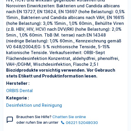
Noroviren Einwirkzeiten: Bakterien und Candida albicans
nach EN 13727, EN 13624, EN 13697 (hohe Belastung): 0,5%
15min., Bakterien und Candida albicans nach VAH, EN 16615
(hohe Belastung): 3,0% 15min., 1,0% 60min., Behüllte Viren
(z.B. HBV, HIV, HCV) nach DVV/RKI (hohe Belastung): 2,0%
5min., 1,0% 60min. TbB (M. terrae) nach EN 14348
(niedrige Belastung): 1,0% 60min., Kennzeichnung gemäß
VO 648/2004/EG: 5 % nichtionische Tenside, 5-15%
kationische Tenside. Verkaufseinheit: ORBI-Sept
Flächendesinfektion Konzentrat, aldehydfrei, phenolfrei,
VAH-/DGHM, Wischdesinfektion, Flasche 2,5 l
Biozidprodukte vorsichtig verwenden. Vor Gebrauch
stets Etikett und Produktinformation lesen.
Hersteller :
ORBIS Dental
Kategorie :
Desinfektion und Reinigung
Brauchen Sie Hilfe?
Chatten Sie online
oder rufen Sie an unter
06221 52048030