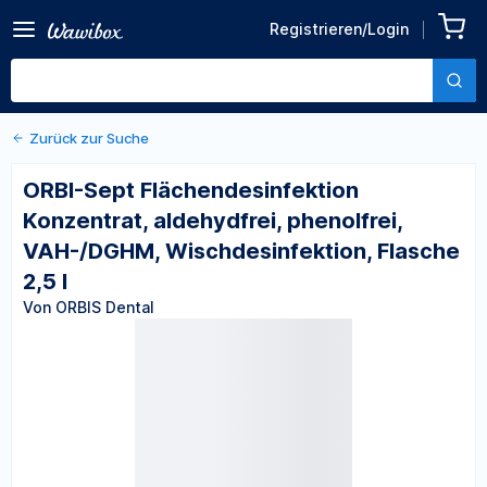
Zurück zu den Produktdetails
ORBI-Sept
Registrieren/Login
Flächendesinfektion
Von ORBIS Dental
Konzentrat, aldehydfrei,
phenolfrei, VAH-/DGHM,
Wischdesinfektion, Flasche
2,5 l
Zurück zur Suche
ORBI-Sept Flächendesinfektion
Konzentrat, aldehydfrei, phenolfrei,
VAH-/DGHM, Wischdesinfektion, Flasche
2,5 l
Von ORBIS Dental