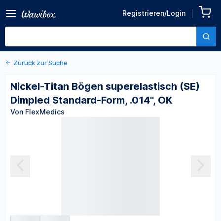
Zurück zu den Produktdetails
Nickel-Titan Bögen
Registrieren/Login
superelastisch (SE)
Von FlexMedics
Dimpled Standard-Form,
.014'', OK
Zurück zur Suche
Nickel-Titan Bögen superelastisch (SE)
Dimpled Standard-Form, .014'', OK
Von FlexMedics