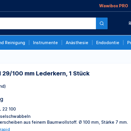
Wawibox PRO
erkern, 1 Stück
R
nd Reinigung
Instrumente
Anästhesie
Endodontie
P
 29/100 mm Lederkern, 1 Stück
nd)
ng
 22 100
selschwabbeln
ierscheiben aus feinem Baumwollstoff. Ø 100 mm, Stärke 7 mm.
irapid