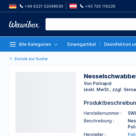
+49 6221 52048030
+43 720 116226
Nesselschwabbel 29/100 mm Led
Von Polirapid
Alle Kategorien
Einwegartikel
Desinfektion u
Zurück zur Suche
Nesselschwabbel
Von Polirapid
(exkl. MwSt., zzgl. Versa
Produktbeschreibu
Herstellernummer :
SWL
Beschreibung :
Nes
Pol
Hersteller :
Pol