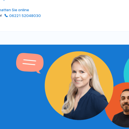
atten Sie online
er
06221 52048030