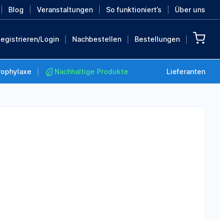
Blog
Veranstaltungen
So funktioniert’s
Über uns
egistrieren/Login
Nachbestellen
Bestellungen
rophylaxe
Nachhaltige Produkte
Lieferanten
Nachhaltige Produkte
Retten Sie die Erde mit
diesen nachhaltigen
Produkten
MEHR ENTDECKEN