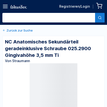
Zurück zu den Produktdetails
NC Anatomisches
Registrieren/Login
Sekundärteil
Von Straumann
geradeinklusive Schraube
025.2900 Gingivahöhe 3,5
mm Ti
Zurück zur Suche
NC Anatomisches Sekundärteil
geradeinklusive Schraube 025.2900
Gingivahöhe 3,5 mm Ti
Von Straumann