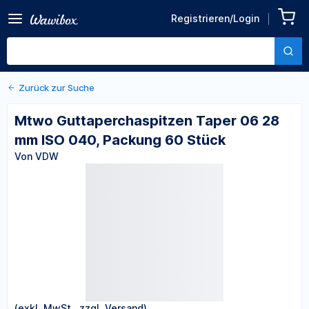
Zurück zu den Produktdetails
Mtwo Guttaperchaspitzen
Registrieren/Login
Taper 06 28 mm ISO 040,
Von VDW
Packung 60 Stück
Zurück zur Suche
Mtwo Guttaperchaspitzen Taper 06 28
mm ISO 040, Packung 60 Stück
Von VDW
(exkl. MwSt., zzgl. Versand)