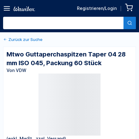
Zurück zu den Produktdetails
Mtwo Guttaperchaspitzen
Registrieren/Login
Taper 04 28 mm ISO 045,
Von VDW
Packung 60 Stück
Zurück zur Suche
Mtwo Guttaperchaspitzen Taper 04 28
mm ISO 045, Packung 60 Stück
Von VDW
(exkl. MwSt., zzgl. Versand)