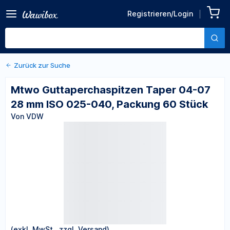
Zurück zu den Produktdetails
Mtwo Guttaperchaspitzen
Registrieren/Login
Taper 04-07 28 mm ISO
Von VDW
025-040, Packung 60 Stück
Zurück zur Suche
Mtwo Guttaperchaspitzen Taper 04-07
28 mm ISO 025-040, Packung 60 Stück
Von VDW
(exkl. MwSt., zzgl. Versand)