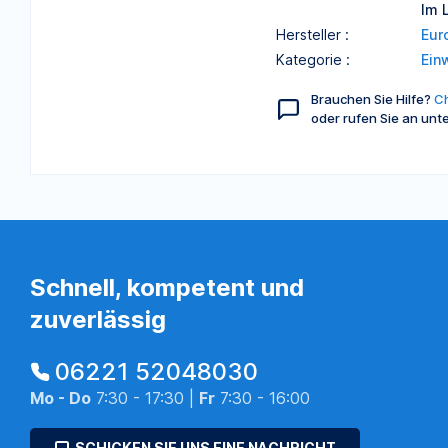
Im 
Hersteller :
Eur
Kategorie :
Ein
Brauchen Sie Hilfe?
Ch
oder rufen Sie an unt
Schnell, kompetent und
zuverlässig
06221 52048030
Mo - Do
7:30 - 17:30 |
Fr
7:30 - 16:00
SCHICKEN SIE UNS EINE NACHRICHT