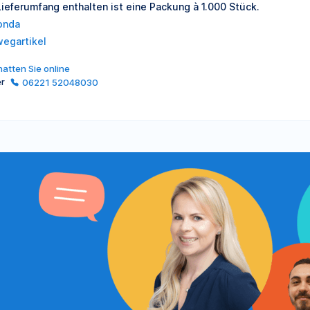
Lieferumfang enthalten ist eine Packung à 1.000 Stück.
onda
wegartikel
atten Sie online
er
06221 52048030