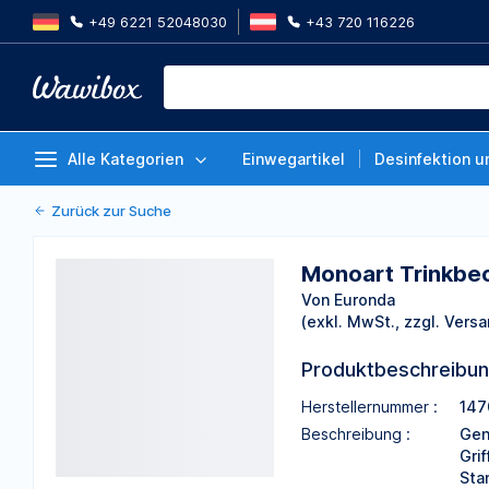
+49 6221 52048030
+43 720 116226
Monoart Trinkbecher Flower, 180
1000 Stück
Von Euronda
Alle Kategorien
Einwegartikel
Desinfektion u
Zurück zur Suche
Monoart Trinkbech
Von Euronda
(exkl. MwSt., zzgl. Versa
Produktbeschreibu
Herstellernummer :
147
Beschreibung :
Gen
Grif
Sta