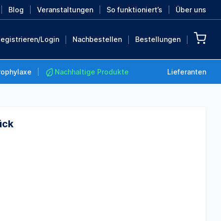
Blog
Veranstaltungen
So funktioniert’s
Über uns
egistrieren/Login
Nachbestellen
Bestellungen
rophylaxe
Nachhaltige Produkte
Lieferanten
ück
Nachhaltige Produkte
Retten Sie die Erde mit
diesen nachhaltigen
Produkten
MEHR ENTDECKEN