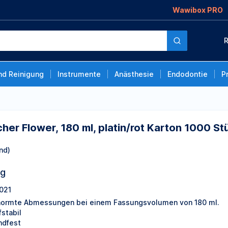
Wawibox PRO
 ml, platin/rot Karton
R
nd Reinigung
Instrumente
Anästhesie
Endodontie
P
er Flower, 180 ml, platin/rot Karton 1000 St
nd)
ng
021
ormte Abmessungen bei einem Fassungsvolumen von 180 ml.
fstabil
ndfest