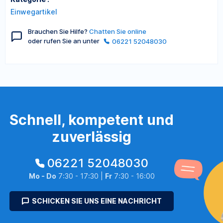
Einwegartikel
Brauchen Sie Hilfe?
Chatten Sie online
oder rufen Sie an unter
06221 52048030
Schnell, kompetent und
zuverlässig
06221 52048030
Mo - Do
7:30 - 17:30 |
Fr
7:30 - 16:00
SCHICKEN SIE UNS EINE NACHRICHT