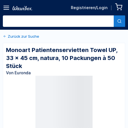
Zurück zu den Produktdetails
Monoart
Registrieren/Login
Patientenservietten Towel
Von Euronda
UP, 33 × 45 cm, natura, 10
Packungen à 50 Stück
Zurück zur Suche
Monoart Patientenservietten Towel UP,
33 × 45 cm, natura, 10 Packungen à 50
Stück
Von Euronda