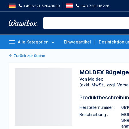
+49 6221 52048030
+43 720 116226
MOLDEX Bügelgehörschützer Wav
blau/gelb, Duo-Material, 12g, 1 
Von Moldex
Alle Kategorien
Einwegartikel
Desinfektion u
Zurück zur Suche
MOLDEX Bügelgehö
Von Moldex
(exkl. MwSt., zzgl. Versa
Produktbeschreibu
Herstellernummer :
681
Beschreibung :
MOL
SNR
ana