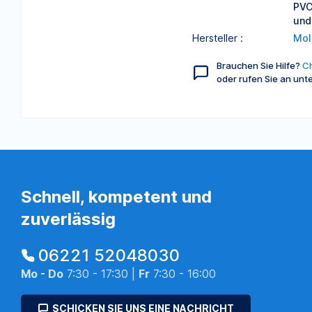
PVC
und
Hersteller :
Mol
Brauchen Sie Hilfe?
Ch
oder rufen Sie an unt
Schnell, kompetent und
zuverlässig
06221 52048030
Mo - Do
7:30 - 17:30 |
Fr
7:30 - 16:00
SCHICKEN SIE UNS EINE NACHRICHT