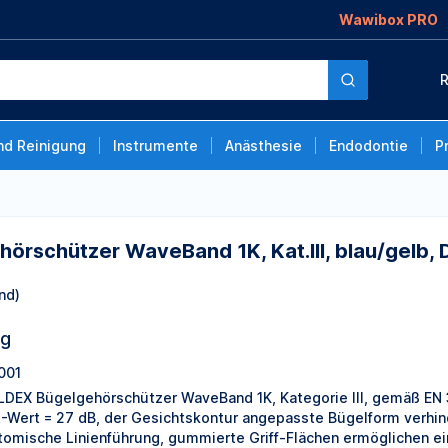
Wawibox PRO
eBand 1K, Kat.III,
R
Stück
nd Reinigung
Instrumente
Anästhesie
Endodontie
P
rschützer WaveBand 1K, Kat.III, blau/gelb, D
nd)
ng
001
DEX Bügelgehörschützer WaveBand 1K, Kategorie III, gemäß EN 3
-Wert = 27 dB, der Gesichtskontur angepasste Bügelform verhi
tomische Linienführung, gummierte Griff-Flächen ermöglichen ei