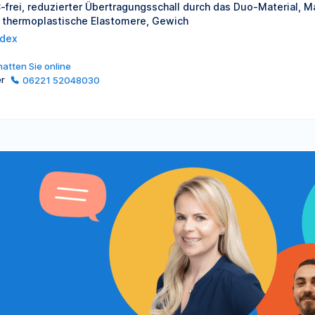
-frei, reduzierter Übertragungsschall durch das Duo-Material, M
 thermoplastische Elastomere, Gewich
dex
atten Sie online
er
06221 52048030