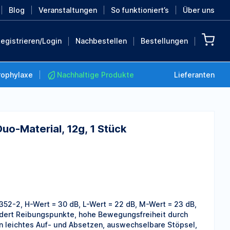
Blog
Veranstaltungen
So funktioniert’s
Über uns
egistrieren/Login
Nachbestellen
Bestellungen
rophylaxe
Nachhaltige Produkte
Lieferanten
uo-Material, 12g, 1 Stück
Nachhaltige Produkte
Retten Sie die Erde mit
diesen nachhaltigen
Produkten
MEHR ENTDECKEN
52-2, H-Wert = 30 dB, L-Wert = 22 dB, M-Wert = 23 dB,
ndert Reibungspunkte, hohe Bewegungsfreiheit durch
n leichtes Auf- und Absetzen, auswechselbare Stöpsel,