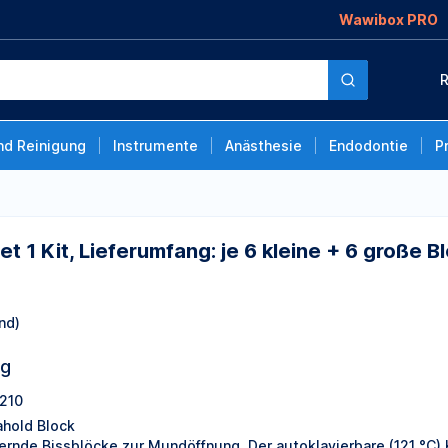
Wawibox PRO
umfang: je 6 kleine + 6
R
alterungen, 12 Stück
nd Reinigung
Instrumente
Anästhesie
Endodontie
P
et 1 Kit, Lieferumfang: je 6 kleine + 6 große
nd)
ng
210
ahold Block
ernde Bissblöcke zur Mundöffnung. Der autoklavierbare (121 °C