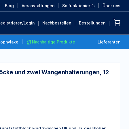
Blog
Veranstaltungen
So funktioniert’s
Über uns
egistrieren/Login
Nachbestellen
Bestellungen
rophylaxe
Nachhaltige Produkte
Lieferanten
 Blöcke und zwei Wangenhalterungen, 12
Nachhaltige Produkte
Retten Sie die Erde mit
diesen nachhaltigen
Produkten
MEHR ENTDECKEN
) Kunststoffblock wird zwischen OK und UK geschoben