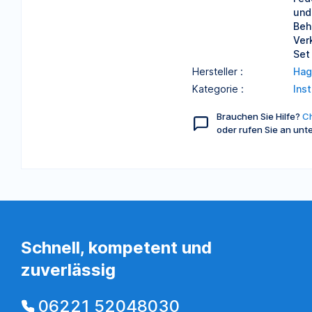
und
Beh
Ver
Set
Hersteller :
Hag
Kategorie :
Ins
Brauchen Sie Hilfe?
Ch
oder rufen Sie an unt
Schnell, kompetent und
zuverlässig
06221 52048030