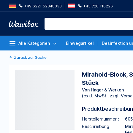
+49 6221 52048030
+43 720 116226
Mirahold-Block, Set 1 Kit, Liefer
große Blöcke und zwei Wangenh
Von Hager & Werken
Alle Kategorien
Einwegartikel
Desinfektion u
Zurück zur Suche
Mirahold-Block, S
Stück
Von Hager & Werken
(exkl. MwSt., zzgl. Versa
Produktbeschreibu
Herstellernummer :
605
Beschreibung :
Mir
Fed