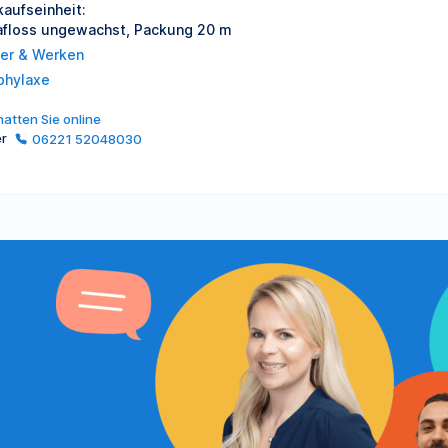
kaufseinheit:
afloss ungewachst, Packung 20 m
er & Werken
phylaxe
atten Sie online
er
06221 52048030