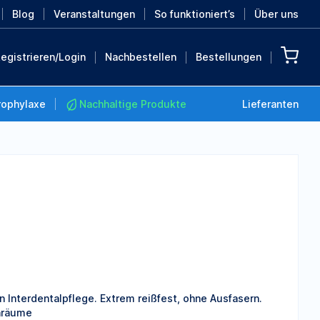
Blog
Veranstaltungen
So funktioniert’s
Über uns
egistrieren/Login
Nachbestellen
Bestellungen
rophylaxe
Nachhaltige Produkte
Lieferanten
Nachhaltige Produkte
Retten Sie die Erde mit
diesen nachhaltigen
Produkten
MEHR ENTDECKEN
Interdentalpflege. Extrem reißfest, ohne Ausfasern.
enräume