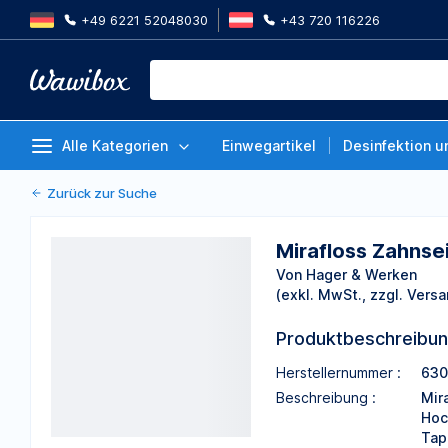
+49 6221 52048030
+43 720 116226
Mirafloss Zahnseide | Miraflos
20 m
Von Hager & Werken
Alle Kategorien
Einwegartikel
Desinfektion u
Zurück zur Suche
Mirafloss Zahnse
Von Hager & Werken
(exkl. MwSt., zzgl. Versa
Produktbeschreibu
Herstellernummer :
630
Beschreibung :
Mir
Hoc
Tap