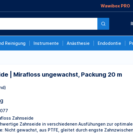
Wawibox PRO
s ungewachst, Packung
R
nd Reinigung
Instrumente
Anästhesie
Endodontie
P
ide | Mirafloss ungewachst, Packung 20 m
nd)
ng
077
afloss Zahnseide
hwertige Zahnseide in verschiedenen Ausfühungen zur optimalen 
e: Nicht gewachst, aus PTFE, gleitet durch engste Zahnzwisch