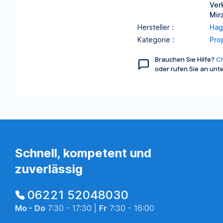
Ver
Mir
Hersteller :
Hag
Kategorie :
Pro
Brauchen Sie Hilfe?
Ch
oder rufen Sie an unt
Schnell, kompetent und
zuverlässig
06221 52048030
Mo - Do
7:30 - 17:30 |
Fr
7:30 - 16:00