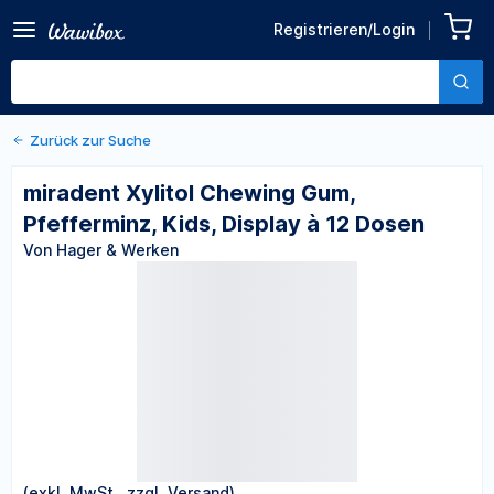
Zurück zu den Produktdetails
miradent Xylitol Chewing
Registrieren/Login
Gum, Pfefferminz, Kids,
Von Hager & Werken
Display à 12 Dosen
Zurück zur Suche
miradent Xylitol Chewing Gum,
Pfefferminz, Kids, Display à 12 Dosen
Von Hager & Werken
(exkl. MwSt., zzgl. Versand)