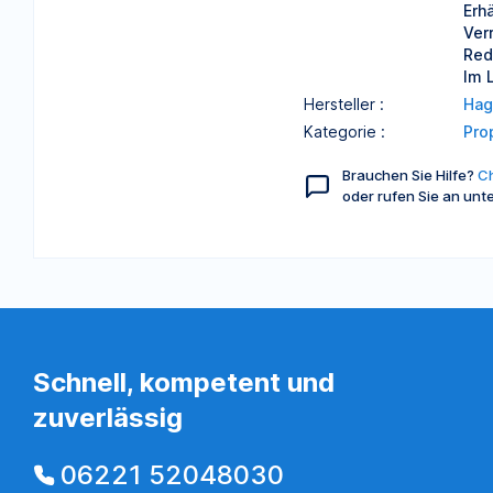
Erh
Ver
Red
Im 
Hersteller :
Hag
Kategorie :
Pro
Brauchen Sie Hilfe?
Ch
oder rufen Sie an unt
Schnell, kompetent und
zuverlässig
06221 52048030