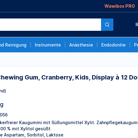
Wawibox PRO
ranberry, Kids,
R
nd Reinigung
Instrumente
Anästhesie
Endodontie
P
Chewing Gum, Cranberry, Kids, Display à 12 D
nd)
ng
056
kerfreier Kaugummi mit Süßungsmittel Xylit. Zahnpflegekaugummi
100 % mit Xylitol gesüßt
e Aspartam, Sorbitol, Laktose