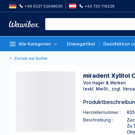
+49 6221 52048030
+43 720 116226
miradent Xylitol Chewing Gum, C
Display à 12 Dosen
Von Hager & Werken
Alle Kategorien
Einwegartikel
Desinfektion u
Zurück zur Suche
miradent Xylitol 
Von Hager & Werken
(exkl. MwSt., zzgl. Versa
Produktbeschreibu
Herstellernummer :
635
Beschreibung :
Zuc
Zu 
Ohn