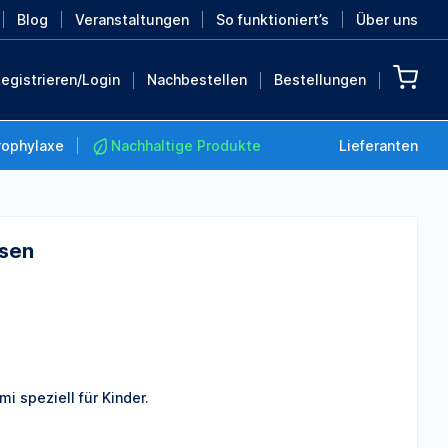
Blog
Veranstaltungen
So funktioniert’s
Über uns
egistrieren/Login
Nachbestellen
Bestellungen
rophylaxe
Nachhaltige Produkte
Lieferanten
osen
Nachhaltige Produkte
Retten Sie die Erde mit
diesen nachhaltigen
Produkten
MEHR ENTDECKEN
 speziell für Kinder.