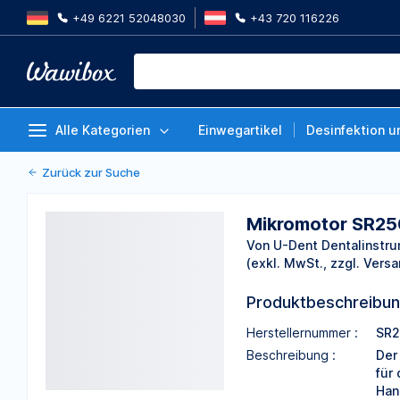
+49 6221 52048030
+43 720 116226
Mikromotor SR250
Von U-Dent Dentalinstrumente
Alle Kategorien
Einwegartikel
Desinfektion u
Zurück zur Suche
Mikromotor SR25
Von U-Dent Dentalinstr
(exkl. MwSt., zzgl. Versa
Produktbeschreibu
Herstellernummer :
SR2
Beschreibung :
Der
für
Han