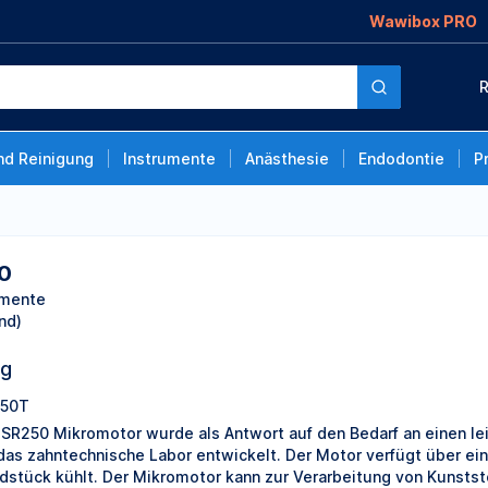
Wawibox PRO
R
nd Reinigung
Instrumente
Anästhesie
Endodontie
P
0
umente
nd)
ng
50T
 SR250 Mikromotor wurde als Antwort auf den Bedarf an einen le
 das zahntechnische Labor entwickelt. Der Motor verfügt über ei
dstück kühlt. Der Mikromotor kann zur Verarbeitung von Kunsts