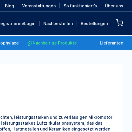
Blog
Veranstaltungen
So funktioniert’s
Über uns
egistrieren/Login
Nachbestellen
Bestellungen
rophylaxe
Nachhaltige Produkte
Lieferanten
Nachhaltige Produkte
Retten Sie die Erde mit
diesen nachhaltigen
Produkten
MEHR ENTDECKEN
ichten, leistungsstarken und zuverlässigen Mikromotor
n leistungsstarkes Luftzirkulationssystem, das das
toffen, Hartmetallen und Keramiken eingesetzt werden