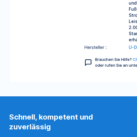
und
Fuß
Str
Lei
2.0
Sta
erh
Hersteller :
U-D
Brauchen Sie Hilfe?
Ch
oder rufen Sie an unt
Schnell, kompetent und
zuverlässig