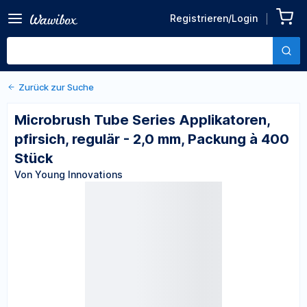
Zurück zu den Produktdetails
Microbrush Tube Series
Registrieren/Login
Applikatoren, pfirsich,
Von Young Innovations
regulär - 2,0 mm, Packung à
400 Stück
Zurück zur Suche
Microbrush Tube Series Applikatoren,
pfirsich, regulär - 2,0 mm, Packung à 400
Stück
Von Young Innovations