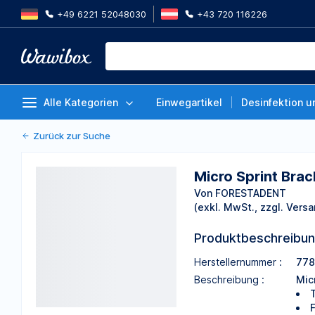
+49 6221 52048030
+43 720 116226
Micro Sprint Bracket McLaugh/B
rechts m. Haken
Von FORESTADENT
Alle Kategorien
Einwegartikel
Desinfektion u
Zurück zur Suche
Micro Sprint Bra
Von FORESTADENT
(exkl. MwSt., zzgl. Versa
Produktbeschreibu
Herstellernummer :
778
Beschreibung :
Mic
T