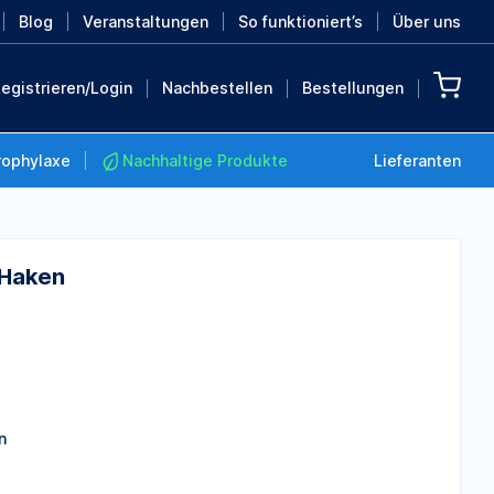
Blog
Veranstaltungen
So funktioniert’s
Über uns
egistrieren/Login
Nachbestellen
Bestellungen
rophylaxe
Nachhaltige Produkte
Lieferanten
 Haken
Nachhaltige Produkte
Retten Sie die Erde mit
diesen nachhaltigen
Produkten
MEHR ENTDECKEN
n