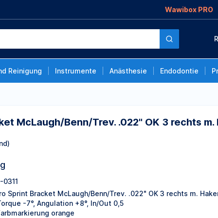
Wawibox PRO
enn/Trev. .022" OK 3
R
nd Reinigung
Instrumente
Anästhesie
Endodontie
P
cket McLaugh/Benn/Trev. .022" OK 3 rechts m.
nd)
ng
-0311
ro Sprint Bracket McLaugh/Benn/Trev. .022" OK 3 rechts m. Hake
orque -7°, Angulation +8°, In/Out 0,5
Farbmarkierung orange