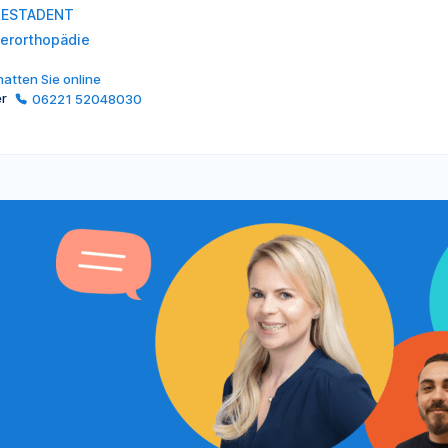
RESTADENT
ferorthopädie
atten Sie online
er
06221 52048030