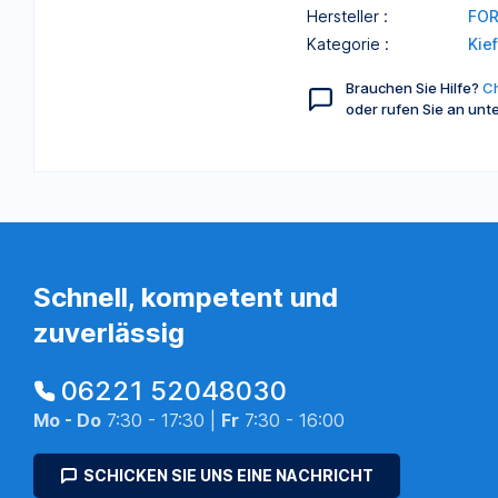
Hersteller :
FO
Kategorie :
Kie
Brauchen Sie Hilfe?
Ch
oder rufen Sie an unt
Schnell, kompetent und
zuverlässig
06221 52048030
Mo - Do
7:30 - 17:30 |
Fr
7:30 - 16:00
SCHICKEN SIE UNS EINE NACHRICHT