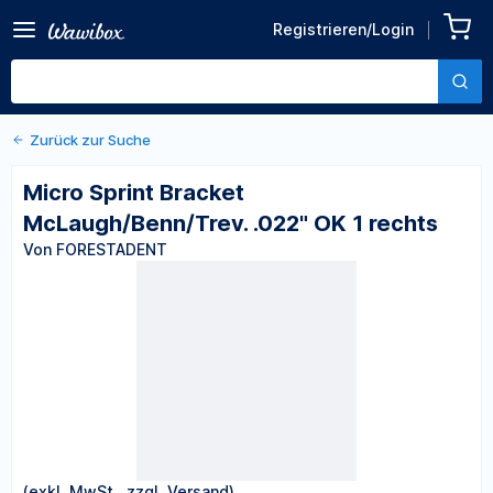
Zurück zu den Produktdetails
Micro Sprint Bracket
Registrieren/Login
McLaugh/Benn/Trev. .022"
Von FORESTADENT
OK 1 rechts
Zurück zur Suche
Micro Sprint Bracket
McLaugh/Benn/Trev. .022" OK 1 rechts
Von FORESTADENT
(exkl. MwSt., zzgl. Versand)