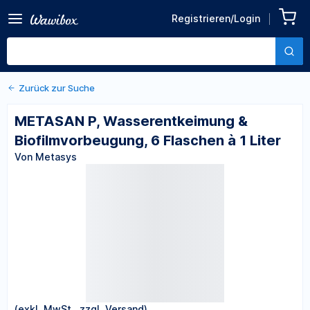
Zurück zu den Produktdetails
METASAN P,
Registrieren/Login
Wasserentkeimung &
Von Metasys
Biofilmvorbeugung, 6
Flaschen à 1 Liter
Zurück zur Suche
METASAN P, Wasserentkeimung &
Biofilmvorbeugung, 6 Flaschen à 1 Liter
Von Metasys
(exkl. MwSt., zzgl. Versand)