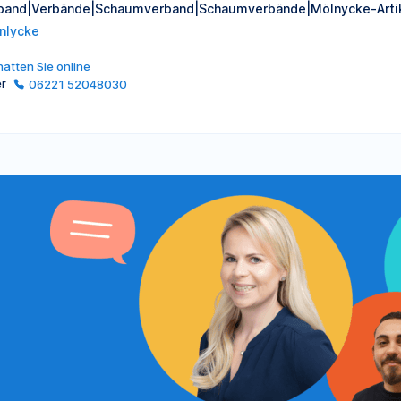
band|Verbände|Schaumverband|Schaumverbände|Mölnycke-Artik
nlycke
atten Sie online
er
06221 52048030