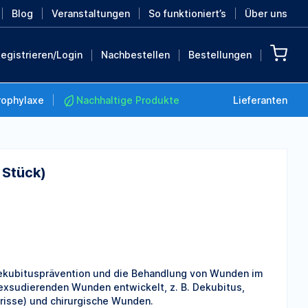
Blog
Veranstaltungen
So funktioniert’s
Über uns
egistrieren/Login
Nachbestellen
Bestellungen
rophylaxe
Nachhaltige Produkte
Lieferanten
 Stück)
Nachhaltige Produkte
Retten Sie die Erde mit
diesen nachhaltigen
Produkten
MEHR ENTDECKEN
Dekubitusprävention und die Behandlung von Wunden im
 exsudierenden Wunden entwickelt, z. B. Dekubitus,
isse) und chirurgische Wunden.