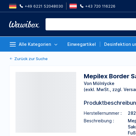
+49 6221 52048030
+43 720 116226
Mepilex Border Sacrum, 22 x 25c
Packung (25 Stück)
Von Mölnlycke
Alle Kategorien
Einwegartikel
Desinfektion u
Zurück zur Suche
Mepilex Border S
Von Mölnlycke
(exkl. MwSt., zzgl. Versa
Produktbeschreibu
Herstellernummer :
28
Beschreibung :
Mep
Sak
Fuß