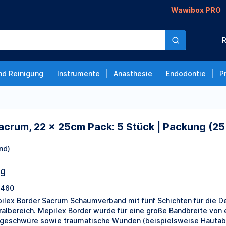
Wawibox PRO
m Pack: 5 Stück |
R
nd Reinigung
Instrumente
Anästhesie
Endodontie
P
acrum, 22 x 25cm Pack: 5 Stück | Packung (25
nd)
ng
2460
ilex Border Sacrum Schaumverband mit fünf Schichten für die 
ralbereich. Mepilex Border wurde für eine große Bandbreite von
geschwüre sowie traumatische Wunden (beispielsweise Hautabr