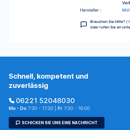
Ver
Hersteller :
Möl
Brauchen Sie Hilfe?
Ch
oder rufen Sie an unt
Schnell, kompetent und
zuverlässig
06221 52048030
Mo - Do
7:30 - 17:30 |
Fr
7:30 - 16:00
SCHICKEN SIE UNS EINE NACHRICHT