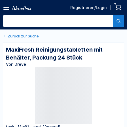
Zurück zu den Produktdetails
MaxiFresh
Registrieren/Login
Reinigungstabletten mit
Von Dreve
Behälter, Packung 24 Stück
Zurück zur Suche
MaxiFresh Reinigungstabletten mit
Behälter, Packung 24 Stück
Von Dreve
(exkl. MwSt., zzgl. Versand)