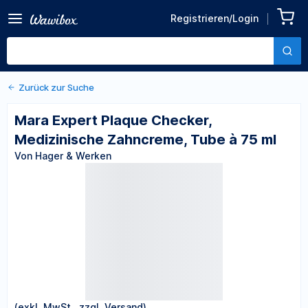
Zurück zu den Produktdetails
Mara Expert Plaque
Registrieren/Login
Checker, Medizinische
Von Hager & Werken
Zahncreme, Tube à 75 ml
Zurück zur Suche
Mara Expert Plaque Checker,
Medizinische Zahncreme, Tube à 75 ml
Von Hager & Werken
(exkl. MwSt., zzgl. Versand)