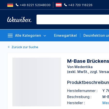
+49 6221 52048030
+43 720 116226
M-Base Brückenschraube
Von Medentika
Alle Kategorien
Einwegartikel
Desinfektion u
Zurück zur Suche
M-Base Brücken
Von Medentika
(exkl. MwSt., zzgl. Versa
Produktbeschreibu
Herstellernummer :
Y 7
Beschreibung :
M-B
Hersteller :
Med