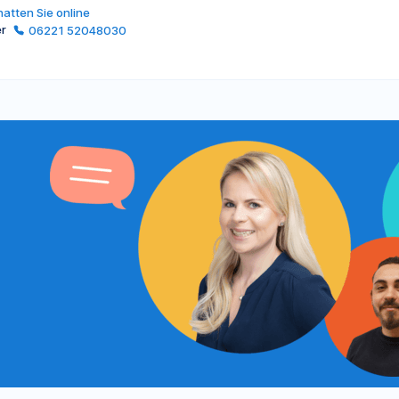
atten Sie online
er
06221 52048030