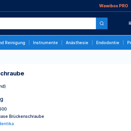
Wawibox PRO
R
nd Reinigung
Instrumente
Anästhesie
Endodontie
P
schraube
nd)
ng
600
ase Brückenschraube
entika