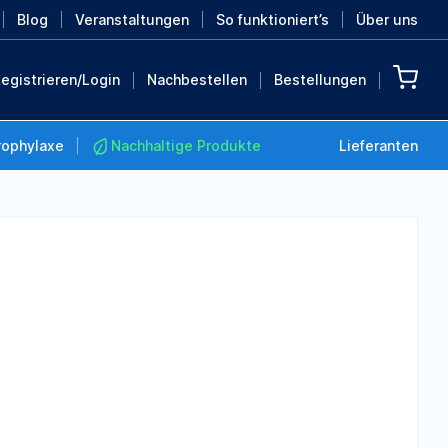
Blog
Veranstaltungen
So funktioniert’s
Über uns
egistrieren/Login
Nachbestellen
Bestellungen
rophylaxe
Nachhaltige Produkte
Lieferanten
Nachhaltige Produkte
Retten Sie die Erde mit
diesen nachhaltigen
Produkten
MEHR ENTDECKEN