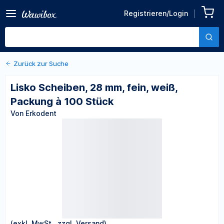
Zurück zu den Produktdetails
Lisko Scheiben, 28 mm,
Registrieren/Login
fein, weiß, Packung à 100
Von Erkodent
Stück
Zurück zur Suche
Lisko Scheiben, 28 mm, fein, weiß,
Packung à 100 Stück
Von Erkodent
(exkl. MwSt., zzgl. Versand)