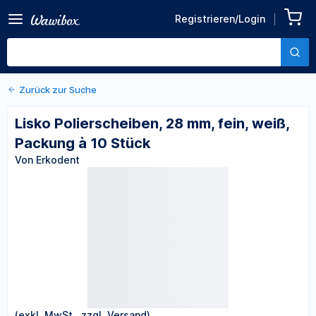
Zurück zu den Produktdetails
Lisko Polierscheiben, 28
Registrieren/Login
mm, fein, weiß, Packung à
Von Erkodent
10 Stück
Zurück zur Suche
Lisko Polierscheiben, 28 mm, fein, weiß,
Packung à 10 Stück
Von Erkodent
(exkl. MwSt., zzgl. Versand)