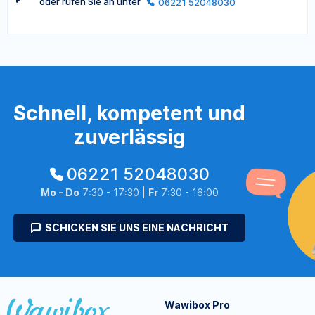
oder rufen Sie an unter
06221 52048030
Schnell, kompetent und
zuverlässig
06221 52048030
Mo - Do
7:30 - 17:30 |
Fr
7:30 - 16:00
SCHICKEN SIE UNS EINE NACHRICHT
Wawibox Pro