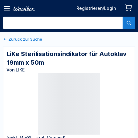
Zurück zu den Produktdetails
LiKe Sterilisationsindikator
Registrieren/Login
für Autoklav 19mm x 50m
Von LIKE
Zurück zur Suche
LiKe Sterilisationsindikator für Autoklav
19mm x 50m
Von LIKE
(exkl. MwSt., zzgl. Versand)