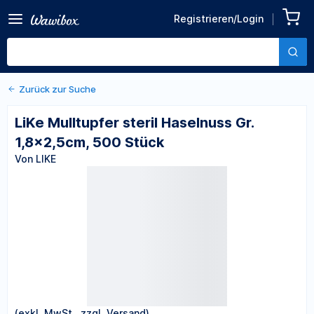
Zurück zu den Produktdetails
LiKe Mulltupfer steril
Registrieren/Login
Haselnuss Gr. 1,8x2,5cm,
Von LIKE
500 Stück
Zurück zur Suche
LiKe Mulltupfer steril Haselnuss Gr.
1,8x2,5cm, 500 Stück
Von LIKE
(exkl. MwSt., zzgl. Versand)