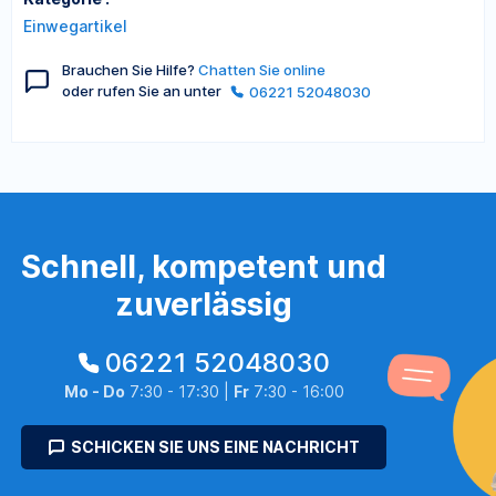
Einwegartikel
Brauchen Sie Hilfe?
Chatten Sie online
oder rufen Sie an unter
06221 52048030
Schnell, kompetent und
zuverlässig
06221 52048030
Mo - Do
7:30 - 17:30 |
Fr
7:30 - 16:00
SCHICKEN SIE UNS EINE NACHRICHT