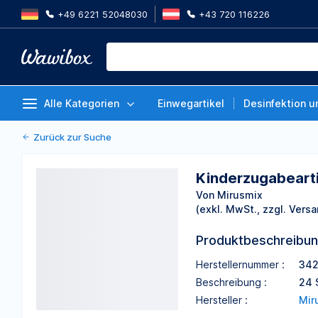
+49 6221 52048030
+43 720 116226
Kinderzugabeartikel Jo-Jo aus 
Stück
Von Mirusmix
Alle Kategorien
Einwegartikel
Desinfektion u
Zurück zur Suche
Kinderzugabearti
Von Mirusmix
(exkl. MwSt., zzgl. Versa
Produktbeschreibu
Herstellernummer :
34
Beschreibung :
24 
Hersteller :
Mir