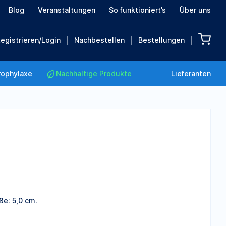
Blog
Veranstaltungen
So funktioniert’s
Über uns
egistrieren/Login
Nachbestellen
Bestellungen
rophylaxe
Nachhaltige Produkte
Lieferanten
Nachhaltige Produkte
Retten Sie die Erde mit
diesen nachhaltigen
Produkten
MEHR ENTDECKEN
ße: 5,0 cm.