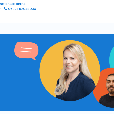
atten Sie online
er
06221 52048030