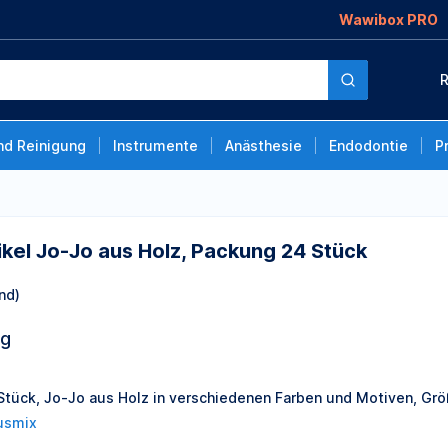
Wawibox PRO
Holz, Packung 24
R
nd Reinigung
Instrumente
Anästhesie
Endodontie
P
kel Jo-Jo aus Holz, Packung 24 Stück
nd)
ng
2
Stück, Jo-Jo aus Holz in verschiedenen Farben und Motiven, Grö
usmix