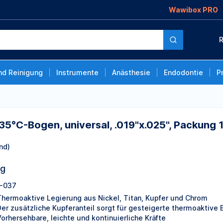
Wawibox PRO
versal, .019"x.025",
R
nd Reinigung
Instrumente
Anästhesie
Endodontie
P
35°C-Bogen, universal, .019"x.025", Packung 
nd)
ng
-037
Thermoaktive Legierung aus Nickel, Titan, Kupfer und Chrom
Der zusätzliche Kupferanteil sorgt für gesteigerte thermoaktive 
orhersehbare, leichte und kontinuierliche Kräfte