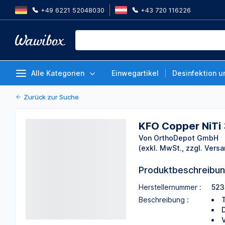
+49 6221 52048030
+43 720 116226
KFO Copper NiTi 35°C-Bogen, uni
Packung 10 Stück
Von OrthoDepot GmbH
Alle Kategorien
Einwegartikel
Desinfektion u
Zurück zur Suche
KFO Copper NiTi 
Von OrthoDepot GmbH
(exkl. MwSt., zzgl. Versa
Produktbeschreibu
Herstellernummer :
523
Beschreibung :
V