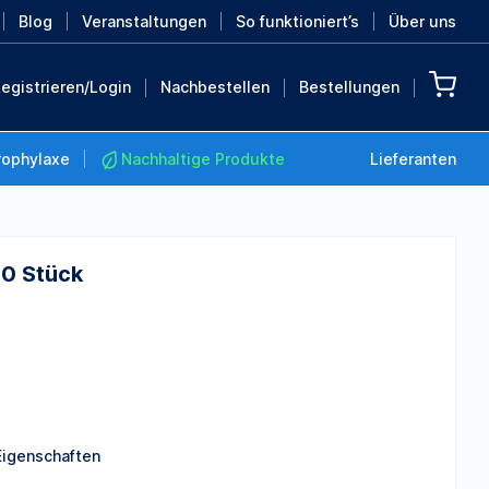
Blog
Veranstaltungen
So funktioniert’s
Über uns
egistrieren/Login
Nachbestellen
Bestellungen
rophylaxe
Nachhaltige Produkte
Lieferanten
10 Stück
Nachhaltige Produkte
Retten Sie die Erde mit
diesen nachhaltigen
Produkten
MEHR ENTDECKEN
Eigenschaften