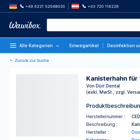
+49 6221 52048030
+43 720 116226
Kanisterhahn für 10 l, 1 Stück
Von Dürr Dental
Alle Kategorien
Einwegartikel
Desinfektion u
Zurück zur Suche
Kanisterhahn für 1
Von Dürr Dental
(exkl. MwSt., zzgl. Versa
Produktbeschreibu
Herstellernummer :
CED
Beschreibung :
Kani
Hersteller :
Dür
Kategorie :
Des