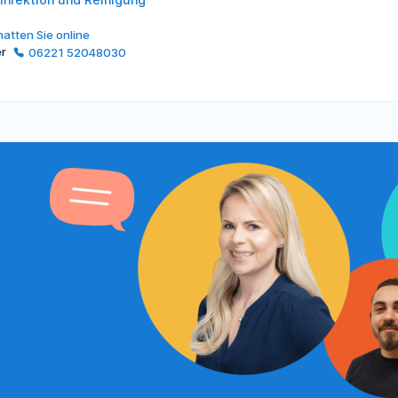
atten Sie online
er
06221 52048030