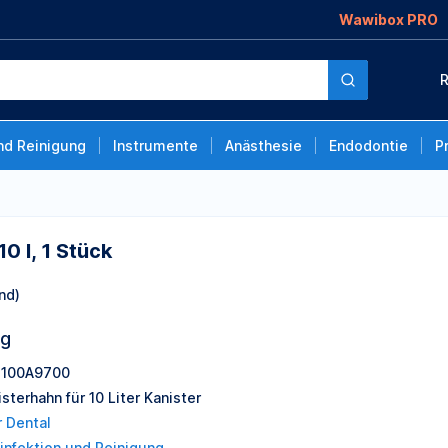
Wawibox PRO
R
nd Reinigung
Instrumente
Anästhesie
Endodontie
P
0 l, 1 Stück
nd)
ng
100A9700
sterhahn für 10 Liter Kanister
r Dental
infektion und Reinigung