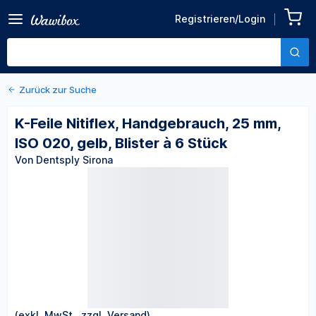
Zurück zu den Produktdetails
K-Feile Nitiflex,
Registrieren/Login
Handgebrauch, 25 mm, ISO
Von Dentsply Sirona
020, gelb, Blister à 6 Stück
Zurück zur Suche
K-Feile Nitiflex, Handgebrauch, 25 mm,
ISO 020, gelb, Blister à 6 Stück
Von Dentsply Sirona
(exkl. MwSt., zzgl. Versand)