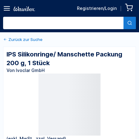
Zurück zu den Produktdetails
IPS Silikonringe/
Registrieren/Login
Manschette Packung 200 g,
Von Ivoclar GmbH
1 Stück
Zurück zur Suche
IPS Silikonringe/ Manschette Packung
200 g, 1 Stück
Von Ivoclar GmbH
(exkl. MwSt., zzgl. Versand)