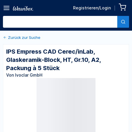
Zurück zu den Produktdetails
IPS Empress CAD
Registrieren/Login
Cerec/inLab, Glaskeramik-
Von Ivoclar GmbH
Block, HT, Gr.10, A2,
Packung à 5 Stück
Zurück zur Suche
IPS Empress CAD Cerec/inLab,
Glaskeramik-Block, HT, Gr.10, A2,
Packung à 5 Stück
Von Ivoclar GmbH