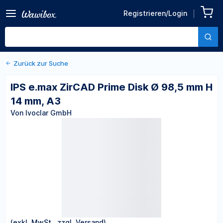
Zurück zu den Produktdetails
IPS e.max ZirCAD Prime
Registrieren/Login
Disk Ø 98,5 mm H 14 mm, A3
Von Ivoclar GmbH
Zurück zur Suche
IPS e.max ZirCAD Prime Disk Ø 98,5 mm H
14 mm, A3
Von Ivoclar GmbH
(exkl. MwSt., zzgl. Versand)