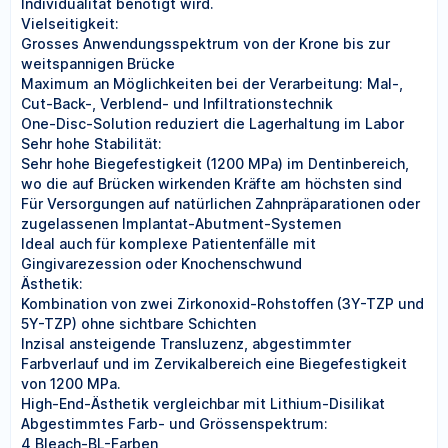
Individualität benötigt wird.
Vielseitigkeit:
Grosses Anwendungsspektrum von der Krone bis zur
weitspannigen Brücke
Maximum an Möglichkeiten bei der Verarbeitung: Mal-,
Cut-Back-, Verblend- und Infiltrationstechnik
One-Disc-Solution reduziert die Lagerhaltung im Labor
Sehr hohe Stabilität:
Sehr hohe Biegefestigkeit (1200 MPa) im Dentinbereich,
wo die auf Brücken wirkenden Kräfte am höchsten sind
Für Versorgungen auf natürlichen Zahnpräparationen oder
zugelassenen Implantat-Abutment-Systemen
Ideal auch für komplexe Patientenfälle mit
Gingivarezession oder Knochenschwund
Ästhetik:
Kombination von zwei Zirkonoxid-Rohstoffen (3Y-TZP und
5Y-TZP) ohne sichtbare Schichten
Inzisal ansteigende Transluzenz, abgestimmter
Farbverlauf und im Zervikalbereich eine Biegefestigkeit
von 1200 MPa.
High-End-Ästhetik vergleichbar mit Lithium-Disilikat
Abgestimmtes Farb- und Grössenspektrum:
4 Bleach-BL-Farben