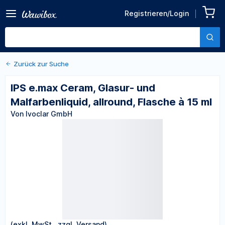
Zurück zu den Produktdetails
IPS e.max Ceram, Glasur-
Registrieren/Login
und Malfarbenliquid,
Von Ivoclar GmbH
allround, Flasche à 15 ml
Zurück zur Suche
IPS e.max Ceram, Glasur- und
Malfarbenliquid, allround, Flasche à 15 ml
Von Ivoclar GmbH
(exkl. MwSt., zzgl. Versand)