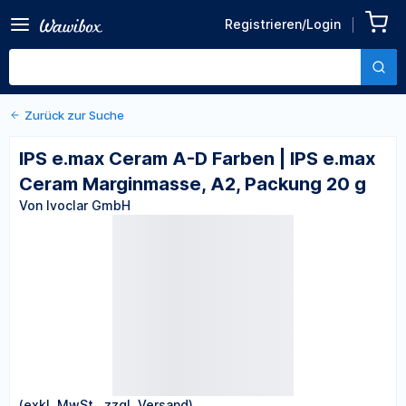
Zurück zu den Produktdetails
IPS e.max Ceram A-D
Registrieren/Login
Farben | IPS e.max Ceram
Von Ivoclar GmbH
Marginmasse, A2, Packung
20 g
Zurück zur Suche
IPS e.max Ceram A-D Farben | IPS e.max
Ceram Marginmasse, A2, Packung 20 g
Von Ivoclar GmbH
(exkl. MwSt., zzgl. Versand)