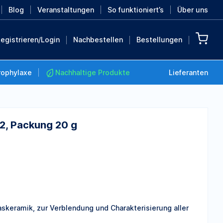
Blog
Veranstaltungen
So funktioniert’s
Über uns
egistrieren/Login
Nachbestellen
Bestellungen
rophylaxe
Nachhaltige Produkte
Lieferanten
2, Packung 20 g
Nachhaltige Produkte
Retten Sie die Erde mit
diesen nachhaltigen
Produkten
MEHR ENTDECKEN
skeramik, zur Verblendung und Charakterisierung aller