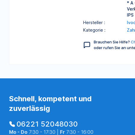
* A
Ver
IPS
Hersteller :
Ivo
Kategorie :
Zah
Brauchen Sie Hilfe?
Ch
oder rufen Sie an unt
Schnell, kompetent und
zuverlässig
06221 52048030
Mo - Do
7:30 - 17:30 |
Fr
7:30 - 16:00