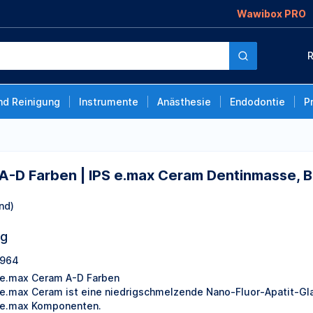
Wawibox PRO
PS e.max Ceram
R
nd Reinigung
Instrumente
Anästhesie
Endodontie
P
A-D Farben | IPS e.max Ceram Dentinmasse, B
nd)
ng
964
 e.max Ceram A-D Farben
 e.max Ceram ist eine niedrigschmelzende Nano-Fluor-Apatit-Gla
 e.max Komponenten.