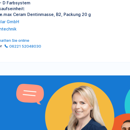
 - D Farbsystem
kaufseinheit:
 e.max Ceram Dentinmasse, B2, Packung 20 g
clar GmbH
ntechnik
atten Sie online
er
06221 52048030