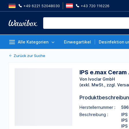
+49 6221 52048030
+43 720 116226
IPS e.max Ceram A-D Farben | I
Dentinmasse, B2, Packung 20 g
Von Ivoclar GmbH
Alle Kategorien
Einwegartikel
Desinfektion u
Zurück zur Suche
IPS e.max Ceram 
Von Ivoclar GmbH
(exkl. MwSt., zzgl. Versa
Produktbeschreibu
Herstellernummer :
596
Beschreibung :
IPS
IPS
IPS