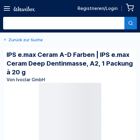
Zurück zu den Produktdetails
IPS e.max Ceram A-D
Registrieren/Login
Farben | IPS e.max Ceram
Von Ivoclar GmbH
Deep Dentinmasse, A2, 1
Packung à 20 g
Zurück zur Suche
IPS e.max Ceram A-D Farben | IPS e.max
Ceram Deep Dentinmasse, A2, 1 Packung
à 20 g
Von Ivoclar GmbH